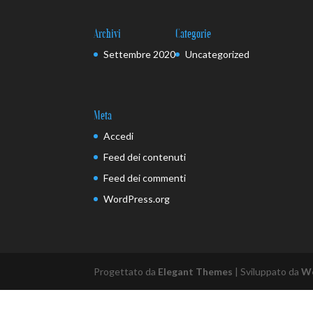
Archivi
Categorie
Settembre 2020
Uncategorized
Meta
Accedi
Feed dei contenuti
Feed dei commenti
WordPress.org
Progettato da
Elegant Themes
| Sviluppato da
W